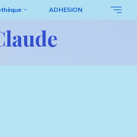
iothèque
ADHESION
laude