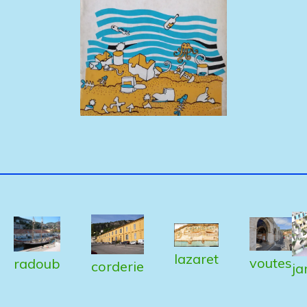
lazaret
voutes
radoub
corderie
ja