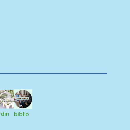
rdin
biblio