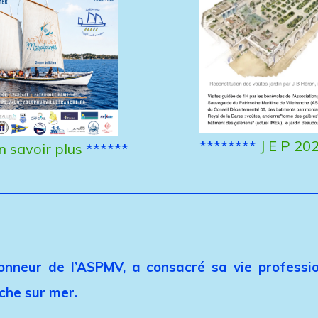
********
J E P 20
n savoir plus
******
onneur de l’ASPMV, a consacré sa vie professio
che sur mer.